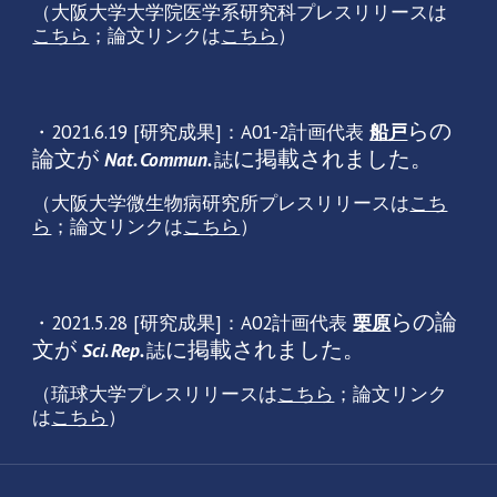
（大阪大学大学院医学系研究科プレスリリースは
こちら
；論文リンクは
こちら
）
らの
・2021.6.19 [研究成果]：A01-2計画代表
船戸
論文が
に掲載されました。
Nat. Commun.
誌
（大阪大学微生物病研究所プレスリリースは
こち
ら
；論文リンクは
こちら
）
らの論
・2021.5.28 [研究成果]：A02
計画
代表
栗原
文が
に掲載されました。
Sci. Rep.
誌
（琉球大学プレスリリースは
こちら
；論文リンク
は
こちら
）