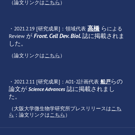
（論文リンクは
こちら
）
高橋
ら
・2021.2.19 [研究成果]：領域代表
による
が
Front. Cell Dev. Biol.
誌に掲載されま
Review
した。
（論文リンクは
こちら
）
らの
・2021.2.11 [研究成果]：A01-2計画代表
船戸
論文が
誌に掲載されまし
Science Advances
た。
（大阪大学微生物学研究所プレスリリースは
こち
ら
；論文リンクは
こちら
）