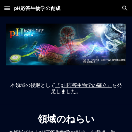
pH応答生物学の創成
Skip to main content
Skip to navigation
本領域の
後継として
『pH応答生物学の確立』
を
発
足しました。
領域のねらい