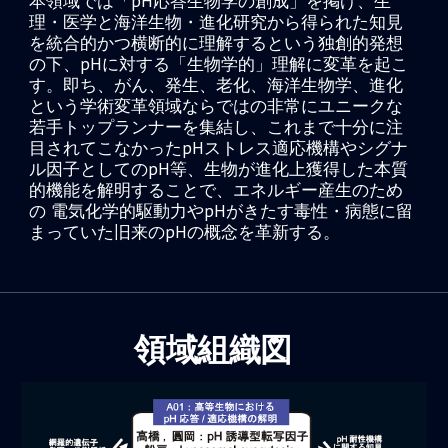
本領域では「pH応答生物学の創成」を掲げ、生
理・医学と海洋生物・進化研究から得られた知見
を統合的かつ横断的に理解するという独創的発想
の下、pHに対する「生物学的」理解に変革を起こ
す。即ち、がん、発生、老化、海洋生物学、進化
という学術変革領域ならではの非常にユニークな
若手トップランナーを集結し、これまで十分に注
目されてこなかったpHストレス適応機構やシグナ
ル因子としてのpH等、生物が進化上獲得した本質
的機能を解明することで、エネルギー産生のため
の 電気化学的駆動力やpHがきたす毒性・病態に留
まっていた旧来のpHの概念を革新する。
領域組織図