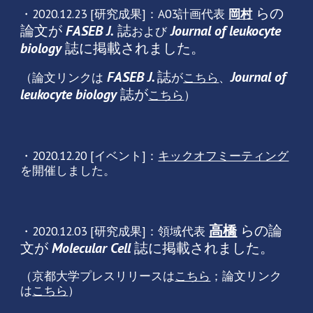
らの
・2020.12.23 [研究成果]：A03計画代表
岡村
論文が
FASEB J.
誌
Journal of leukocyte
および
biology
誌に掲載されました。
FASEB J.
誌
Journal of
（論文リンクは
が
こちら
、
leukocyte biology
誌が
こちら
）
・2020.12.20 [イベント]：
キックオフミーティング
を開催しました。
高橋
らの論
・2020.12.03 [研究成果]：領域代表
文が
Molecular Cell
誌に掲載されました。
（京都大学プレスリリースは
こちら
；論文リンク
は
こちら
）