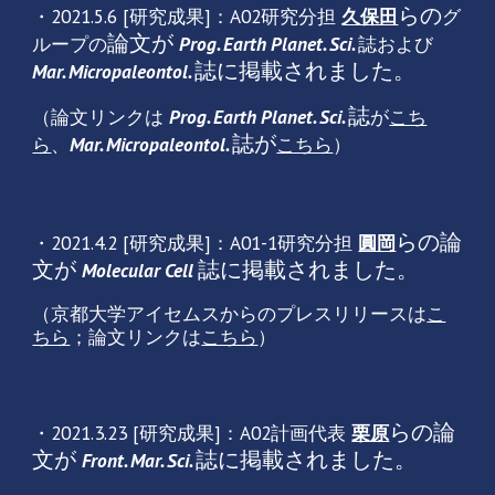
らの
・2021.5.6 [研究成果]：A02研究分担
久保田
グ
論文が
ループの
Prog. Earth Planet. Sci.
誌および
誌に掲載されました。
Mar. Micropaleontol.
誌
（論文リンクは
Prog. Earth Planet. Sci.
が
こち
誌が
ら
、
Mar. Micropaleontol.
こちら
）
らの論
・2021.4.2 [研究成果]：A01-1研究分担
圓岡
文が
誌に掲載されました。
Molecular Cell
（京都大学アイセムスからのプレスリリースは
こ
ちら
；論文リンクは
こちら
）
らの論
・2021.3.23 [研究成果]：A02計画代表
栗原
文が
誌に掲載されました。
Front. Mar. Sci.