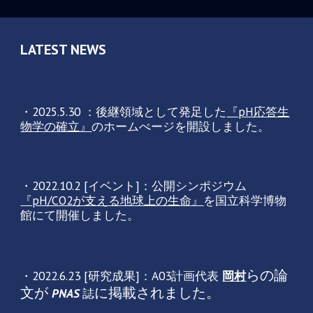
LATEST NEWS
・202
5
.
5
.
30
：
後継領域として発足した
『pH応答生
物学の確立』
のホームぺージを開設しました。
・2022.10.2 [イベント]：公開シンポジウム
『pH/CO2が支える地球上の生命』
を国立科学博物
館にて開催しました。
らの論
・2022.6.23 [研究成果]：A03計画代表
岡村
文が
に掲載されました。
PNAS
誌